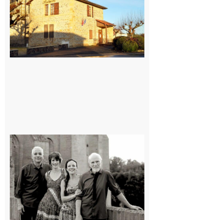
7 août 2026
Rieux-
Volvestre
« Canaletto »
en concert !
7 août 2026