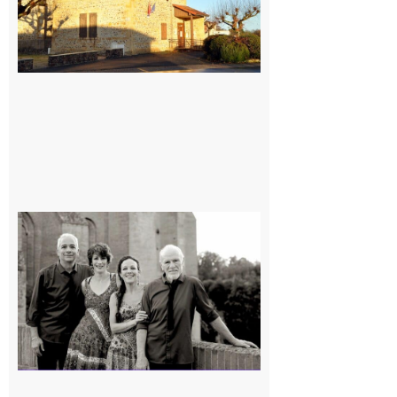
Rieux-
Volvestre
« Canaletto »
en concert !
7 août 2026