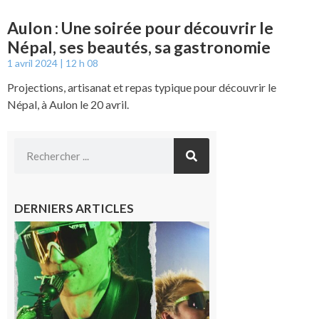
Aulon : Une soirée pour découvrir le
Népal, ses beautés, sa gastronomie
1 avril 2024
12 h 08
Projections, artisanat et repas typique pour découvrir le
Népal, à Aulon le 20 avril.
DERNIERS ARTICLES
Cassagnabère-
Tournas : La
Pistouflerie à
l’heure
cosmique avec
Space
Meringue