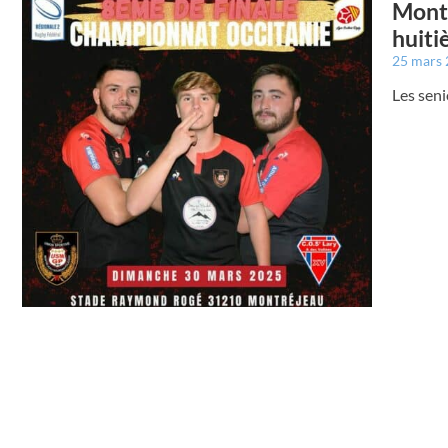
Montr
huiti
25 mars
Les seni