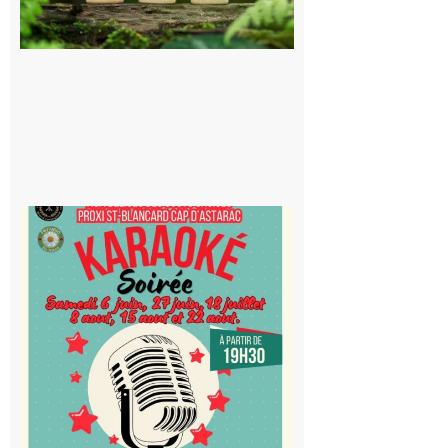
souterrain
de CO2
5 août 2026
Saint-
Blancard
Cap
d’Astarac
: Soirée
karaoké
au Proxi,
à vous le
micro !
5 août 2026