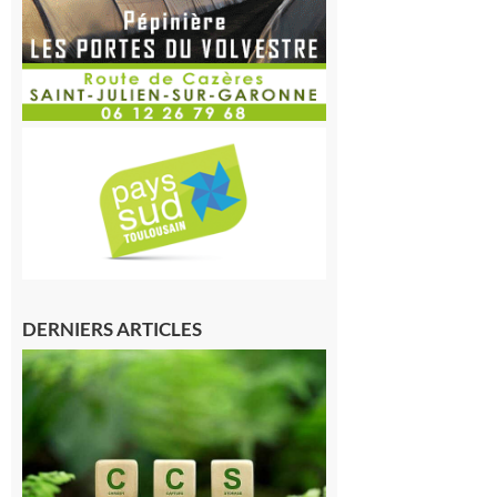
DERNIERS ARTICLES
Comminges
et Piémont
Pyrénéen :
Consultation
publique sur
le projet de
stockage