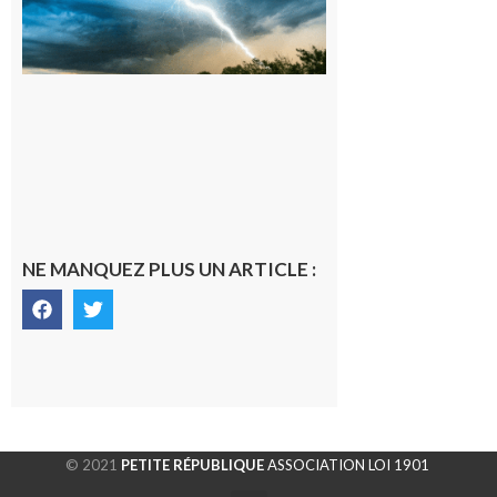
orange pour
orages sur le
département de
la Haute-
Garonne
9 août 2026
NE MANQUEZ PLUS UN ARTICLE :
© 2021
PETITE RÉPUBLIQUE
ASSOCIATION LOI 1901