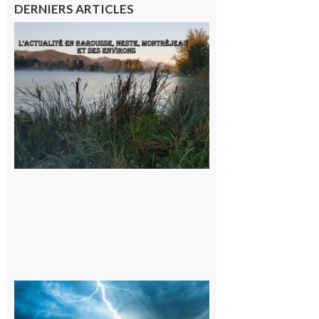
DERNIERS ARTICLES
L’actualité
et les
sorties en
Barousse,
Neste,
Montréjeau
et ses
environs
9 août 2026
09/08/26 :
Vigilance
météorologique