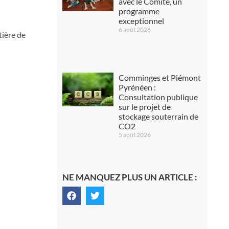
avec le Comité, un
programme
exceptionnel
6 août 2026
tière de
Comminges et Piémont
Pyrénéen :
Consultation publique
sur le projet de
stockage souterrain de
CO2
5 août 2026
NE MANQUEZ PLUS UN ARTICLE :