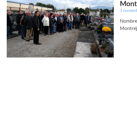
Montr
1 novem
Nombreu
Montréj