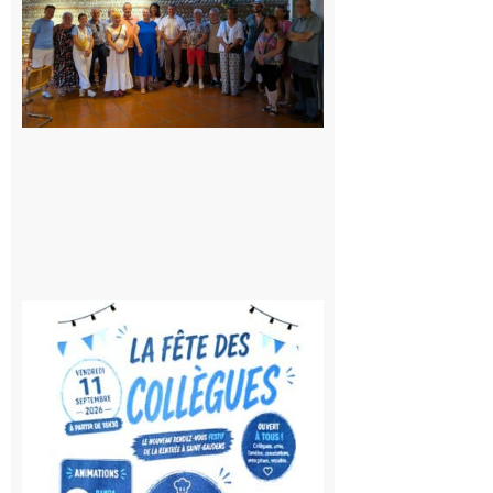
jours de
fête au
rythme
de la
Saint-
Laurent
10 août
2026
Saint-
Gaudens:
Fête des
Collègues
à la
rentrée !
10 août
2026