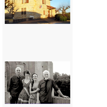
Rieux-
Volvestre
« Canaletto »
en concert !
7 août 2026