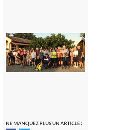
Saint-
Araille :
la
dernière
rando à
la
fraîche
de la
saison
était à
Cazac
8 août
2026
NE MANQUEZ PLUS UN ARTICLE :