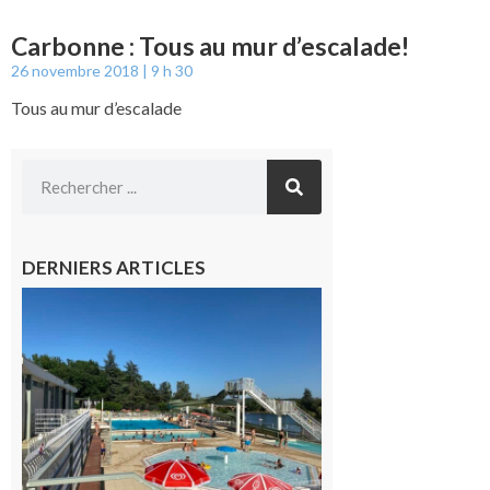
Carbonne : Tous au mur d’escalade!
26 novembre 2018
9 h 30
Tous au mur d’escalade
DERNIERS ARTICLES
Boulogne-
sur-Gesse :
Une
convention
entre la
Mairie et
le Collège
pour la
piscine
8 août 2026