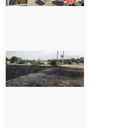
Montesquieu-
Volvestre : la
commune
appelle à la
vigilance face
au risque
d’incendie
8 août 2026