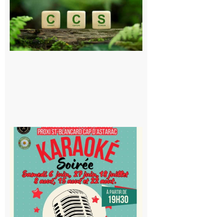
publique sur
le projet de
stockage
souterrain
de CO2
5 août 2026
Saint-
Blancard
Cap
d’Astarac
: Soirée
karaoké
au Proxi,
à vous le
micro !
5 août 2026