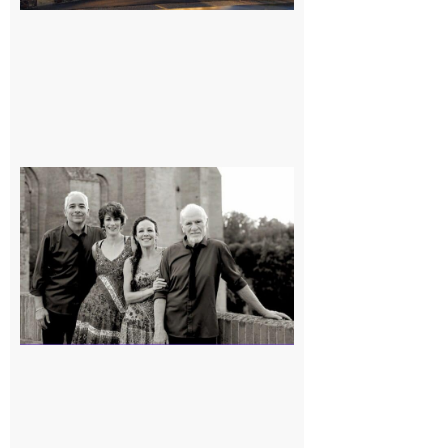
Rieux-
Volvestre
« Canaletto »
en concert !
7 août 2026