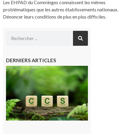
Les EHPAD du Comminges connaissent les mêmes
problématiques que les autres établissements nationaux.
Dénoncer leurs conditions de plus en plus difficiles.
DERNIERS ARTICLES
Comminges
et Piémont
Pyrénéen :
Consultation
publique sur
le projet de
stockage
souterrain
de CO2
5 août 2026