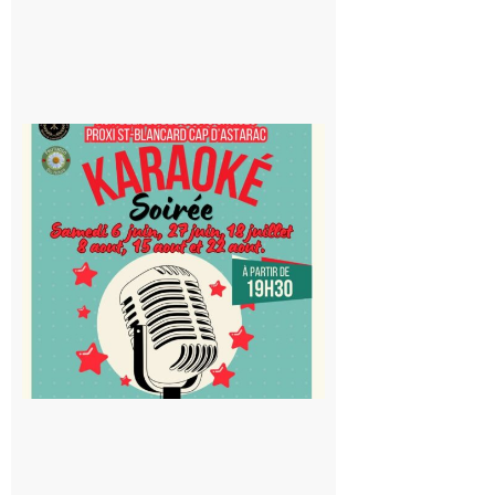
Saint-
Blancard
Cap
d’Astarac
: Soirée
karaoké
au Proxi,
à vous le
micro !
5 août 2026