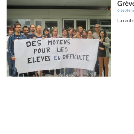
Grève
6 septe
La rentr