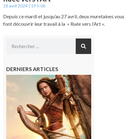
18 avril 2024
19 h 06
Depuis ce mardi et jusqu’au 27 avril, deux muretaines vous
font découvrir leur travail à la » Ruée vers l’Art ».
DERNIERS ARTICLES
Boulogne-
sur-Gesse :
Ciné
Lumière,
demandez
le
programme
!
6 août 2026