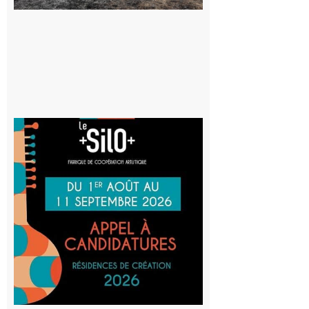
d’incendie
8 août 2026
Aurignac
: La
Cafetière
participe
au projet
Musiques
actuelles
et Tiers-
lieux,
avec le
SilO
8 août 2026