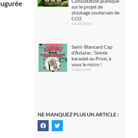
Consultation publique
augurée
sur le projet de
stockage souterrain de
CO2
5 août 2026
Saint-Blancard Cap
d’Astarac : Soirée
karaoké au Proxi, à
vous le micro !
5 août 2026
NE MANQUEZ PLUS UN ARTICLE :