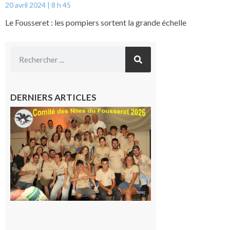
20 avril 2024
8 h 45
Le Fousseret : les pompiers sortent la grande échelle
DERNIERS ARTICLES
Le
Fousseret :
la Fête de
la Saint-
Pierre est
terminée,
les Vikings
sont
rentrés
chez eux
6 août 2026