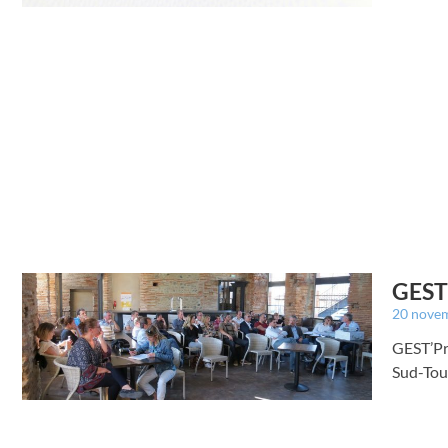
GEST’
20 nove
GEST’Pro
Sud-Tou