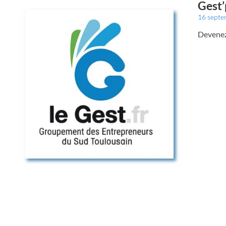
Gest’
16 sept
Devenez 