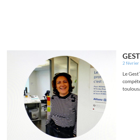
GEST’
2 févrie
Le Gest’
compéte
toulousa