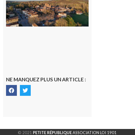
médecin
généraliste
dans la cité
gersoise
6 août 2026
NE MANQUEZ PLUS UN ARTICLE :
© 2021
PETITE RÉPUBLIQUE
ASSOCIATION LOI 1901