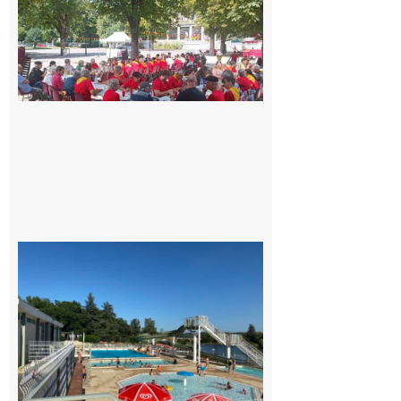
Hesta
Gascona
de
Luchon
c’est la
fête de
tous !
Dès le
vendredi
14 août
au soir.
8 août
2026
Boulogne-
sur-Gesse :
Une
convention
entre la
Mairie et le
Collège
pour la
piscine