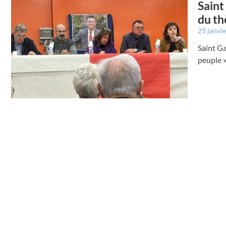
Saint
du th
25 janvi
Saint G
peuple 