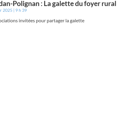
an-Polignan : La galette du foyer rural
er 2025
9 h 39
ciations invitées pour partager la galette