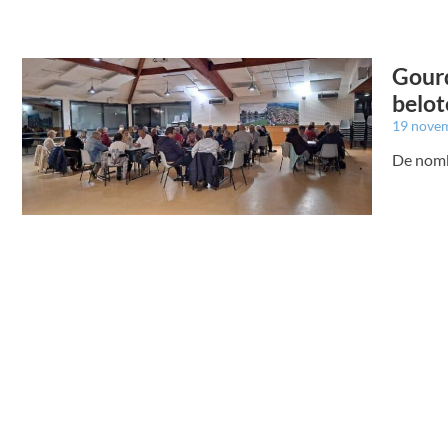
Gourd
belot
19 nove
De nomb