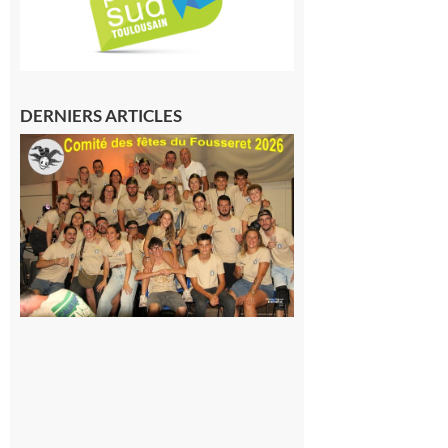
DERNIERS ARTICLES
Le
Fousseret :
la Fête de
la Saint-
Pierre est
terminée,
les Vikings
sont
rentrés
chez eux
6 août 2026