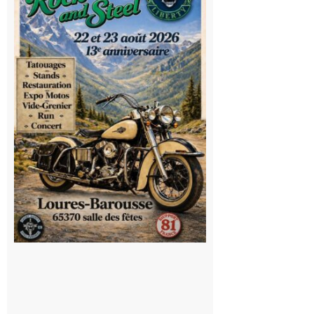
Steel : de
belles
mécaniques,
du rock, de
la
convivialité!
9 août 2026