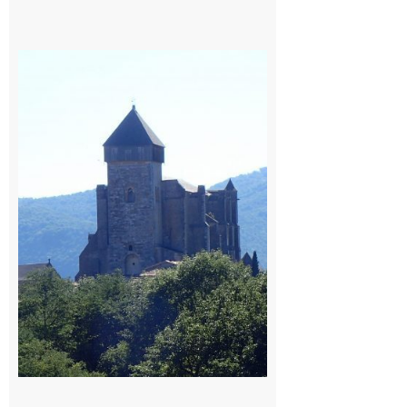
Saint
Bertrand de
Comminges
: 1ère
édition du
village des
patrimoines
du
Comminges
9 août 2026