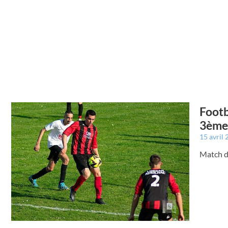
Footb
3ème 
15 avril
Match d