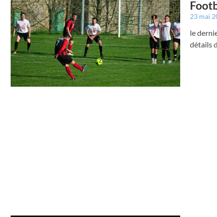
Footba
23 mai 
le derni
détails d