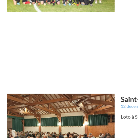
Saint-
12 déce
Loto à S