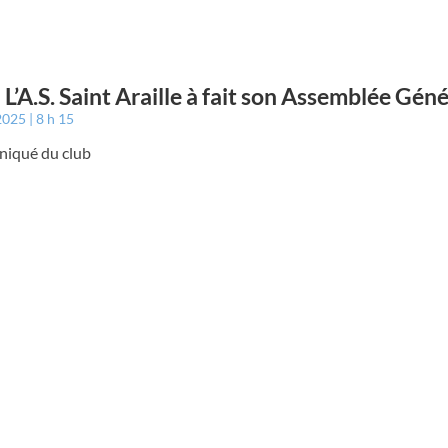
: L’A.S. Saint Araille à fait son Assemblée Gén
 2025
8 h 15
iqué du club