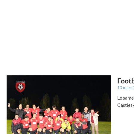
Footb
13 mars
Le samed
Casties