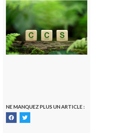
Comminges
et Piémont
Pyrénéen :
Consultation
publique sur
le projet de
stockage
souterrain
de CO2
5 août 2026
NE MANQUEZ PLUS UN ARTICLE :