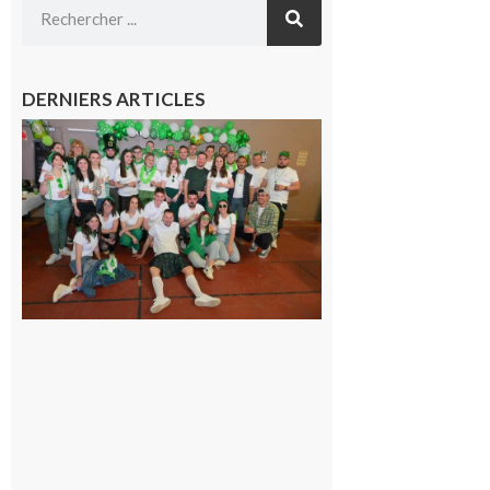
DERNIERS ARTICLES
Boulogne-
sur-Gesse :
Quatre jours
de fête avec
le Comité, un
programme
exceptionnel
6 août 2026