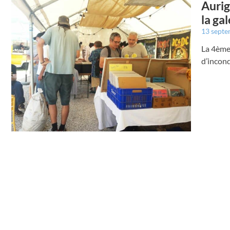
Aurig
la ga
13 sept
La 4ème 
d’incond