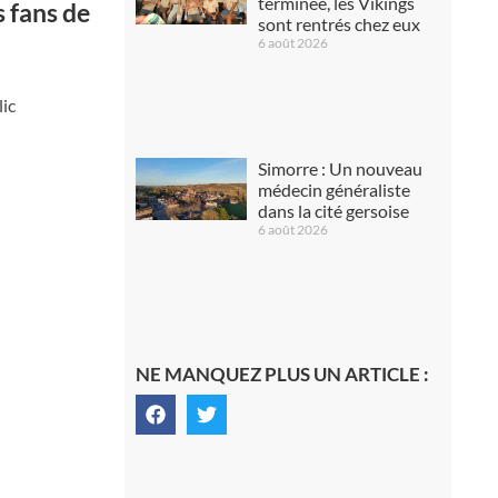
terminée, les Vikings
s fans de
sont rentrés chez eux
6 août 2026
lic
Simorre : Un nouveau
médecin généraliste
dans la cité gersoise
6 août 2026
NE MANQUEZ PLUS UN ARTICLE :