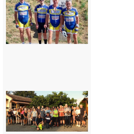
Montréjeau
cyclo club
8 août 2026
Saint-
Araille :
la
dernière
rando à
la
fraîche
de la