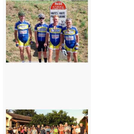
Montréjeau
: Les sorties
du
Montréjeau
cyclo club
8 août 2026
Saint-
Araille :
la
dernière