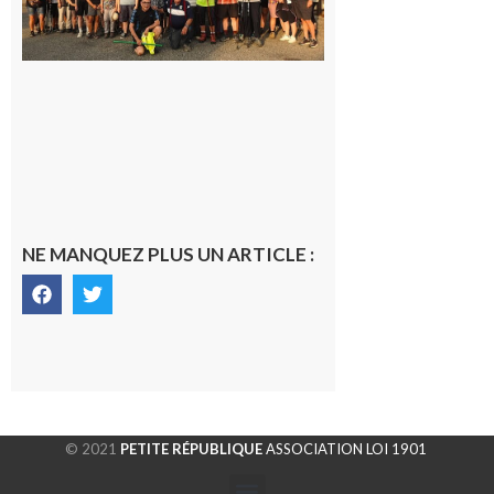
rando à
la
fraîche
de la
saison
était à
Cazac
8 août
2026
NE MANQUEZ PLUS UN ARTICLE :
© 2021
PETITE RÉPUBLIQUE
ASSOCIATION LOI 1901