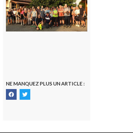
la
dernière
rando à
la
fraîche
de la
saison
était à
Cazac
8 août
2026
NE MANQUEZ PLUS UN ARTICLE :