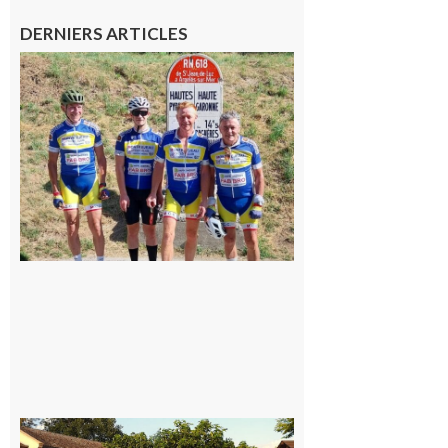
DERNIERS ARTICLES
Montréjeau
: Les sorties
du
Montréjeau
cyclo club
8 août 2026
Saint-
Araille :