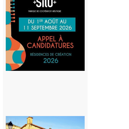
: La
Cafetière
participe
au projet
Musiques
actuelles
et Tiers-
lieux,
avec le
SilO
8 août 2026
Franquevielle
: La fête au