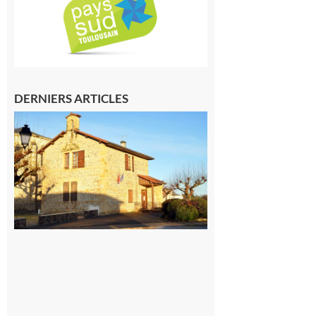
DERNIERS ARTICLES
Franquevielle
: La fête au
village !
7 août 2026