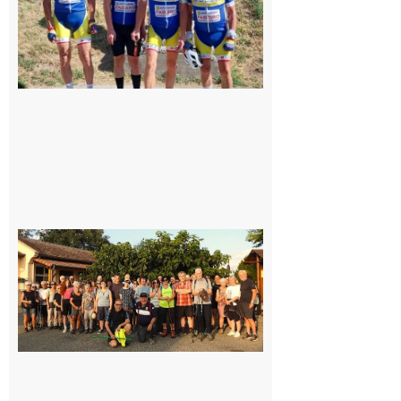
Saint-
Araille :
la
dernière
rando à
la
fraîche
de la
saison
était à