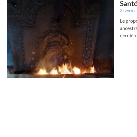
Santé
2 févrie
Le propo
ancestra
dernière