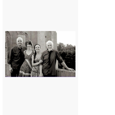
Rieux-
Volvestre
« Canaletto »
en concert !
7 août 2026