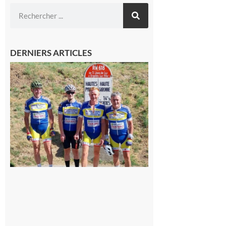
DERNIERS ARTICLES
Montréjeau
: Les sorties
du
Montréjeau
cyclo club
8 août 2026