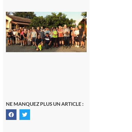
Saint-
Araille :
la
dernière
rando à
la
fraîche
de la
saison
était à
Cazac
8 août
2026
NE MANQUEZ PLUS UN ARTICLE :