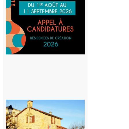
au projet
Musiques
actuelles
et Tiers-
lieux,
avec le
SilO
8 août 2026
Franquevielle
: La fête au
village !
7 août 2026