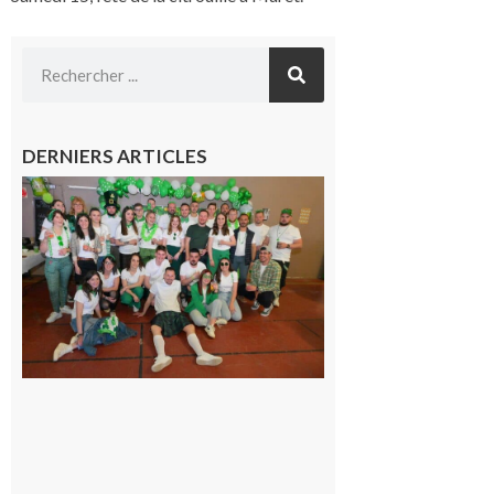
DERNIERS ARTICLES
Boulogne-
sur-Gesse :
Quatre jours
de fête avec
le Comité, un
programme
exceptionnel
6 août 2026