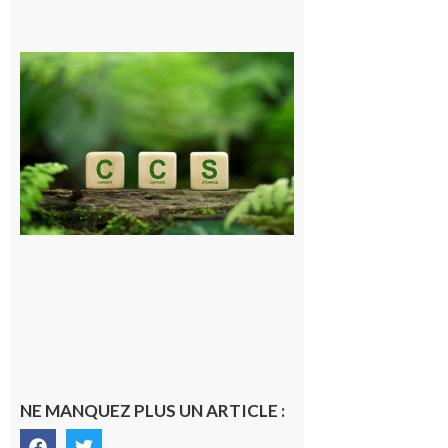
Comminges
et Piémont
Pyrénéen :
Consultation
publique sur
le projet de
stockage
souterrain
de CO2
5 août 2026
NE MANQUEZ PLUS UN ARTICLE :