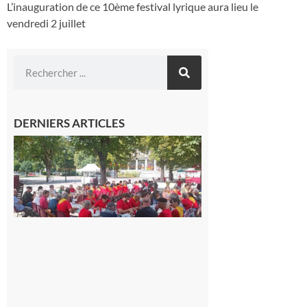
L’inauguration de ce 10ème festival lyrique aura lieu le
vendredi 2 juillet
DERNIERS ARTICLES
Hesta
Gascona
de
Luchon
c’est la
fête de
tous !
Dès le
vendredi
14 août
au soir.
8 août
2026