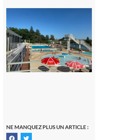
Boulogne-
sur-Gesse :
Une
convention
entre la
Mairie et le
Collège
pour la
piscine
8 août 2026
NE MANQUEZ PLUS UN ARTICLE :