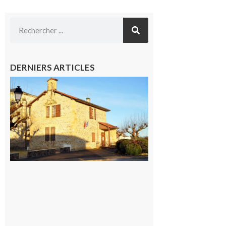
DERNIERS ARTICLES
Franquevielle
: La fête au
village !
7 août 2026