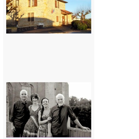
7 août 2026
Rieux-
Volvestre
« Canaletto »
en concert !
7 août 2026