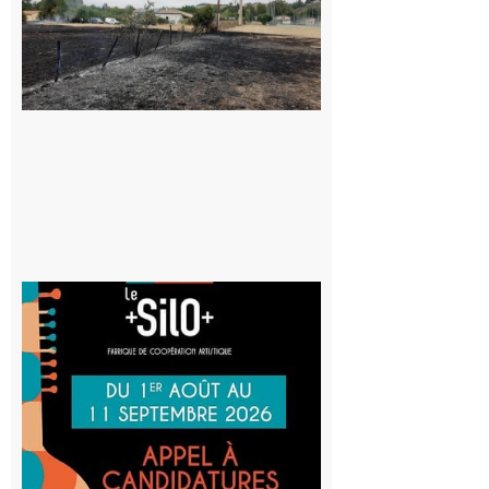
Volvestre : la
commune
appelle à la
vigilance face
au risque
d’incendie
8 août 2026
Aurignac
: La
Cafetière
participe
au projet
Musiques
actuelles
et Tiers-
lieux,
avec le