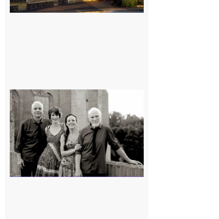
Rieux-
Volvestre
« Canaletto »
en concert !
7 août 2026