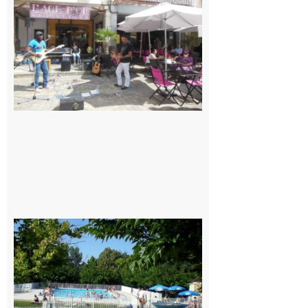
: Les
prochains
rendez-
vous
musicaux
de l’été
7 août 2026
Une soirée
festive en
nocturne à
la piscine
municipale
de Rieux-
Volvestre.