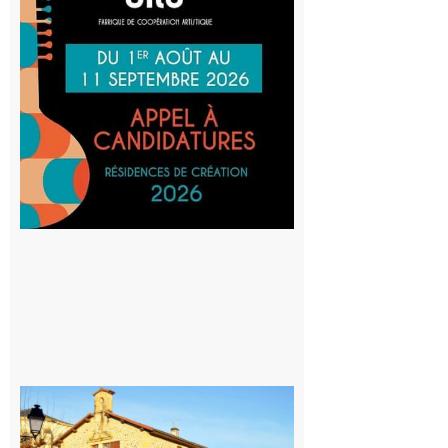
Cafetière
participe
au projet
Musiques
actuelles
et Tiers-
lieux,
avec le
SilO
8 août 2026
Franquevielle
: La fête au
village !