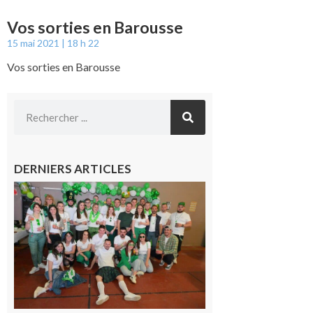
Vos sorties en Barousse
15 mai 2021
18 h 22
Vos sorties en Barousse
DERNIERS ARTICLES
Boulogne-
sur-Gesse :
Quatre jours
de fête avec
le Comité, un
programme
exceptionnel
6 août 2026