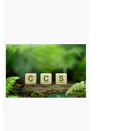
Comminges
et Piémont
Pyrénéen :
Consultation
publique sur
le projet de
stockage
souterrain
de CO2
5 août 2026