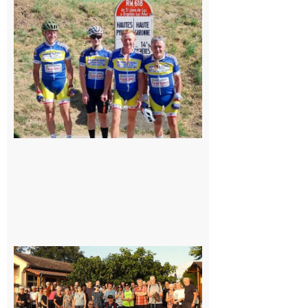
Montréjeau
: Les sorties
du
Montréjeau
cyclo club
8 août 2026
Saint-
Araille :
la
dernière
rando à