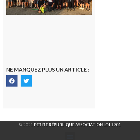
la
fraîche
de la
saison
était à
Cazac
8 août
2026
NE MANQUEZ PLUS UN ARTICLE :
© 2021
PETITE RÉPUBLIQUE
ASSOCIATION LOI 1901