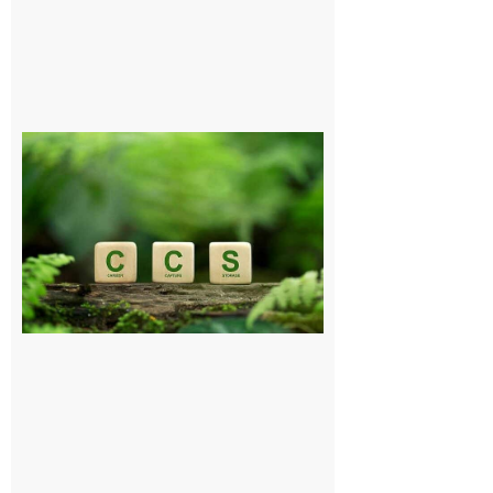
Comminges
et Piémont
Pyrénéen :
Consultation
publique sur
le projet de
stockage
souterrain
de CO2
5 août 2026