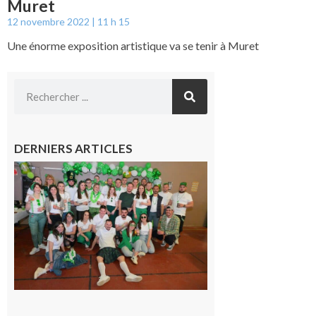
Muret
12 novembre 2022
11 h 15
Une énorme exposition artistique va se tenir à Muret
DERNIERS ARTICLES
Boulogne-
sur-Gesse :
Quatre jours
de fête avec
le Comité, un
programme
exceptionnel
6 août 2026